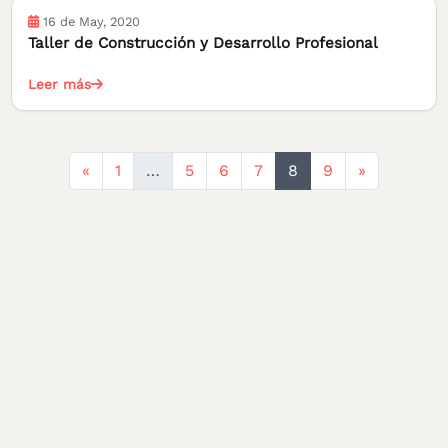
16 de May, 2020
Taller de Construcción y Desarrollo Profesional
Leer más
Anterior
Siguiente
«
1
…
5
6
7
8
9
»