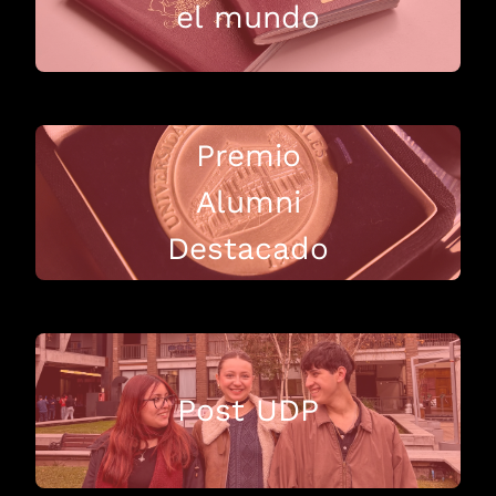
el mundo
Premio
Alumni
Destacado
Post UDP