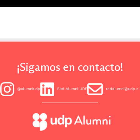
¡Sigamos en contacto!
@alumniudp
Red Alumni UDP
redalumni@udp.cl