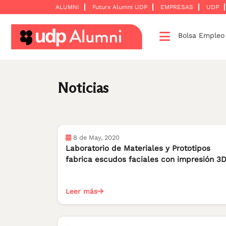
ALUMNI
Futurx Alumni UDP
EMPRESAS
UDP
Bolsa Emple
Desarrollo
profesional
Construyamos
Noticias
una
red
Servicios
8 de May, 2020
Laboratorio de Materiales y Prototipos
fabrica escudos faciales con impresión 3
Leer más