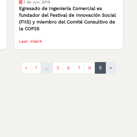
7 de Jun, 2019
Egresado de Ingeniería Comercial es
fundador del Festival de Innovación Social
(FIIS) y miembro del Comité Consultivo de
la COP25
Leer más
Anterior
«
1
…
5
6
7
8
9
»