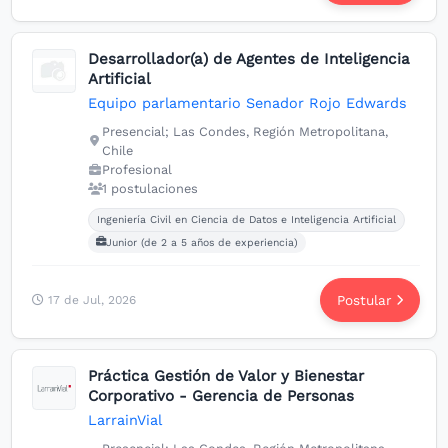
Desarrollador(a) de Agentes de Inteligencia
Artificial
Equipo parlamentario Senador Rojo Edwards
Presencial; Las Condes, Región Metropolitana,
Chile
Profesional
1 postulaciones
Carreras buscadas:
Ingeniería Civil en Ciencia de Datos e Inteligencia Artificial
Junior (de 2 a 5 años de experiencia)
Postular
17 de Jul, 2026
Práctica Gestión de Valor y Bienestar
Corporativo - Gerencia de Personas
LarrainVial