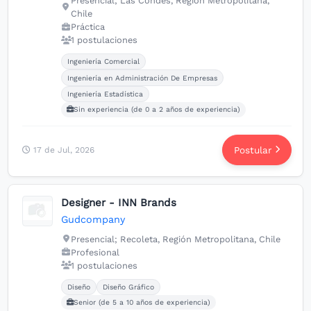
Presencial; Las Condes, Región Metropolitana,
Chile
Práctica
1 postulaciones
Carreras buscadas:
Ingeniería Comercial
Ingeniería en Administración De Empresas
Ingeniería Estadística
Sin experiencia (de 0 a 2 años de experiencia)
Postular
17 de Jul, 2026
Designer - INN Brands
Gudcompany
Presencial; Recoleta, Región Metropolitana, Chile
Profesional
1 postulaciones
Carreras buscadas:
Diseño
Diseño Gráfico
Senior (de 5 a 10 años de experiencia)