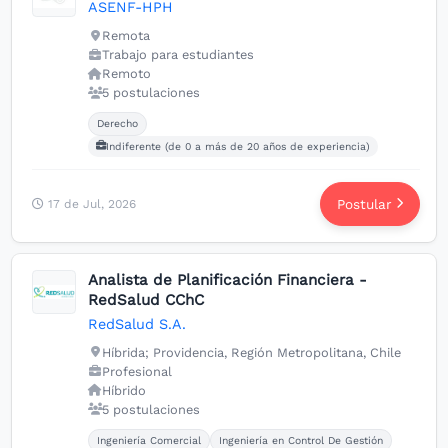
ASENF-HPH
Remota
Trabajo para estudiantes
Remoto
5 postulaciones
Carreras buscadas:
Derecho
Indiferente (de 0 a más de 20 años de experiencia)
Postular
17 de Jul, 2026
Analista de Planificación Financiera -
RedSalud CChC
RedSalud S.A.
Híbrida; Providencia, Región Metropolitana, Chile
Profesional
Híbrido
5 postulaciones
Carreras buscadas:
Ingeniería Comercial
Ingeniería en Control De Gestión