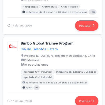
Carreras buscadas:
Antropología
Arquitectura
Artes Visuales
Indiferente (de 0 a más de 20 años de experiencia)
+45
Postular
17 de Jul, 2026
Bimbo Global Trainee Program
Cia de Talentos Latam
Presencial; Quilicura, Región Metropolitana, Chile
Profesional
10 postulaciones
Carreras buscadas:
Idiomas buscados:
Ingeniería Civil Industrial
Ingeniería en Industria y Logística
Ingeniería Civil Industrial
Indiferente (de 0 a más de 20 años de experiencia)
Inglés
+1
Postular
17 de Jul, 2026