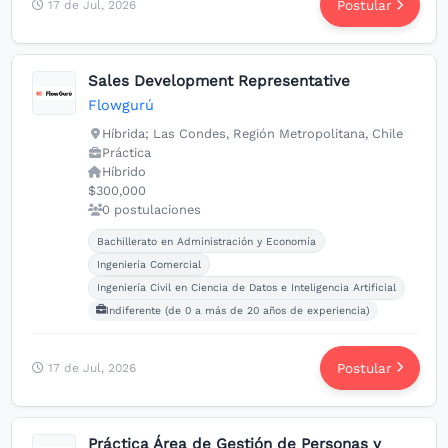
Postular
17 de Jul, 2026
Sales Development Representative
Flowgurú
Híbrida; Las Condes, Región Metropolitana, Chile
Práctica
Híbrido
$300,000
0 postulaciones
Carreras buscadas:
Bachillerato en Administración y Economía
Ingeniería Comercial
Ingeniería Civil en Ciencia de Datos e Inteligencia Artificial
Indiferente (de 0 a más de 20 años de experiencia)
Postular
17 de Jul, 2026
Práctica Área de Gestión de Personas y