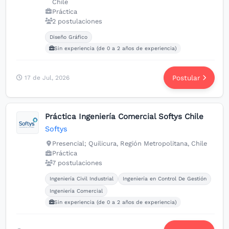
Chile
Práctica
2 postulaciones
Carreras buscadas:
Diseño Gráfico
Sin experiencia (de 0 a 2 años de experiencia)
Postular
17 de Jul, 2026
Práctica Ingeniería Comercial Softys Chile
Softys
Presencial; Quilicura, Región Metropolitana, Chile
Práctica
7 postulaciones
Carreras buscadas:
Ingeniería Civil Industrial
Ingeniería en Control De Gestión
Ingeniería Comercial
Sin experiencia (de 0 a 2 años de experiencia)