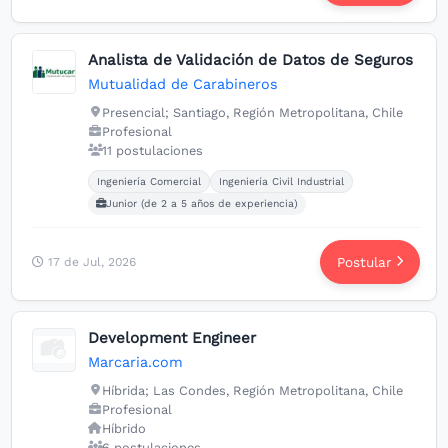
Analista de Validación de Datos de Seguros
Mutualidad de Carabineros
Presencial; Santiago, Región Metropolitana, Chile
Profesional
11 postulaciones
Carreras buscadas:
Ingeniería Comercial
Ingeniería Civil Industrial
Junior (de 2 a 5 años de experiencia)
Postular
17 de Jul, 2026
Development Engineer
Marcaria.com
Híbrida; Las Condes, Región Metropolitana, Chile
Profesional
Híbrido
6 postulaciones