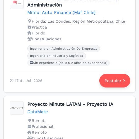
Administración
Mitsui Auto Finance (Maf Chile)
Híbrida; Las Condes, Región Metropolitana, Chile
Práctica
Híbrido
1 postulaciones
Carreras buscadas:
Ingeniería en Administración De Empresas
Ingeniería en Industria y Logística
Sin experiencia (de 0 a 2 años de experiencia)
Postular
17 de Jul, 2026
Proyecto Minute LATAM - Proyecto IA
DataMate
Remota
Profesional
Remoto
13 postulaciones