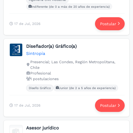
Indiferente (de 0 a más de 20 años de experiencia)
Postular
17 de Jul, 2026
Diseñador(a) Gráfico(a)
Sintropía
Presencial; Las Condes, Región Metropolitana,
Chile
Profesional
1 postulaciones
Carreras buscadas:
Diseño Gráfico
Junior (de 2 a 5 años de experiencia)
Postular
17 de Jul, 2026
Asesor jurídico