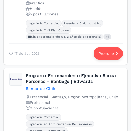
Práctica
Híbrido
5 postulaciones
Carreras buscadas:
Ingeniería Comercial
Ingeniería Civil Industrial
Ingeniería Civil Plan Común
Sin experiencia (de 0 a 2 años de experiencia)
+1
Postular
17 de Jul, 2026
Programa Entrenamiento Ejecutivo Banca
Personas - Santiago | Edwards
Banco de Chile
Presencial; Santiago, Región Metropolitana, Chile
Profesional
8 postulaciones
Carreras buscadas:
Ingeniería Comercial
Ingeniería en Administración De Empresas
Ingeniería Civil Industrial