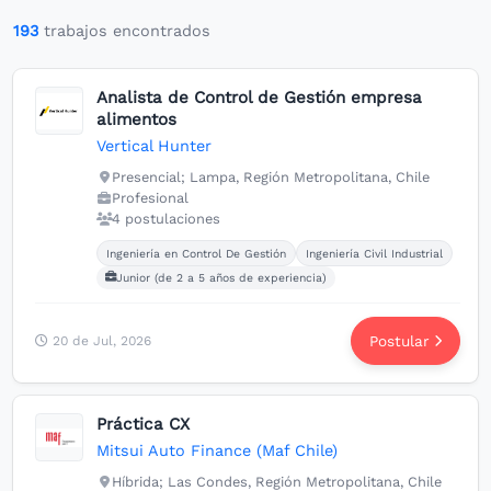
Buscar
193
trabajos encontrados
Analista de Control de Gestión empresa
alimentos
Vertical Hunter
Presencial; Lampa, Región Metropolitana, Chile
Profesional
4 postulaciones
Carreras buscadas:
Ingeniería en Control De Gestión
Ingeniería Civil Industrial
Junior (de 2 a 5 años de experiencia)
Postular
20 de Jul, 2026
Práctica CX
Mitsui Auto Finance (Maf Chile)
Híbrida; Las Condes, Región Metropolitana, Chile