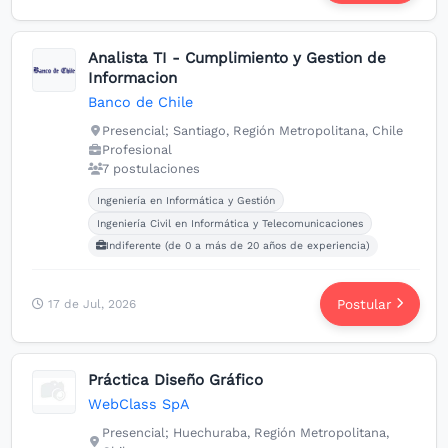
Analista TI - Cumplimiento y Gestion de
Informacion
Banco de Chile
Presencial; Santiago, Región Metropolitana, Chile
Profesional
7 postulaciones
Carreras buscadas:
Ingeniería en Informática y Gestión
Ingeniería Civil en Informática y Telecomunicaciones
Indiferente (de 0 a más de 20 años de experiencia)
Postular
17 de Jul, 2026
Práctica Diseño Gráfico
WebClass SpA
Presencial; Huechuraba, Región Metropolitana,