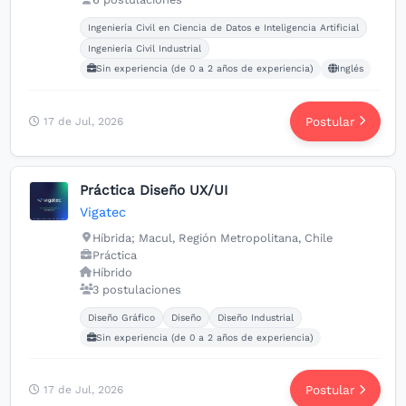
Carreras buscadas:
Idiomas buscados:
Ingeniería Civil en Ciencia de Datos e Inteligencia Artificial
Ingeniería Civil Industrial
Sin experiencia (de 0 a 2 años de experiencia)
Inglés
Postular
17 de Jul, 2026
Práctica Diseño UX/UI
Vigatec
Híbrida; Macul, Región Metropolitana, Chile
Práctica
Híbrido
3 postulaciones
Carreras buscadas:
Diseño Gráfico
Diseño
Diseño Industrial
Sin experiencia (de 0 a 2 años de experiencia)
Postular
17 de Jul, 2026