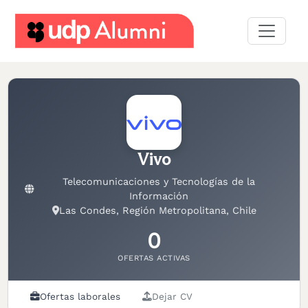
Desarrollo
profesional
Construyamos
una
red
Vivo
Servicios
Telecomunicaciones y Tecnologías de la
Información
Las Condes, Región Metropolitana, Chile
0
OFERTAS ACTIVAS
Ofertas laborales
Dejar CV