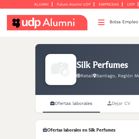
ALUMNI
Futurx Alumni UDP
EMPRESAS
UDP
Bolsa Emple
Desarrollo
profesional
Construyamos
una
Silk Perfumes
red
Retail
Santiago, Región Me
Servicios
Ofertas laborales
Dejar CV
Ofertas laborales en Silk Perfumes