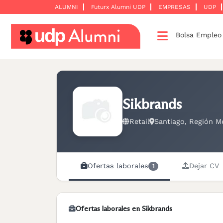
ALUMNI
Futurx Alumni UDP
EMPRESAS
UDP
Bolsa Emple
Desarrollo
profesional
Construyamos
una
Sikbrands
red
Retail
Santiago, Región Me
Servicios
Ofertas laborales
Dejar CV
1
Ofertas laborales en Sikbrands