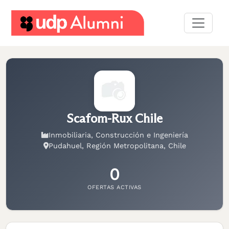
Desarrollo
profesional
Construyamos
una
red
Scafom-Rux Chile
Servicios
Inmobiliaria, Construcción e Ingeniería
Pudahuel, Región Metropolitana, Chile
0
OFERTAS ACTIVAS