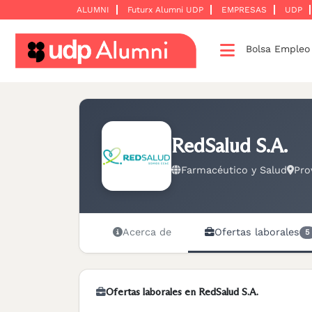
ALUMNI
Futurx Alumni UDP
EMPRESAS
UDP
Bolsa Emple
Desarrollo
profesional
Construyamos
una
RedSalud S.A.
red
Farmacéutico y Salud
Pro
Servicios
Acerca de
Ofertas laborales
5
Ofertas laborales en RedSalud S.A.