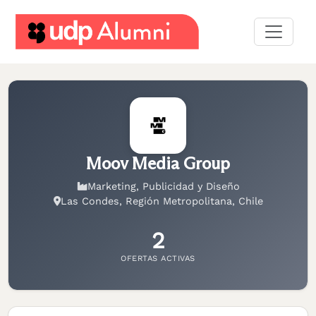
Desarrollo
profesional
Construyamos
una
red
Moov Media Group
Servicios
Marketing, Publicidad y Diseño
Las Condes, Región Metropolitana, Chile
2
OFERTAS ACTIVAS