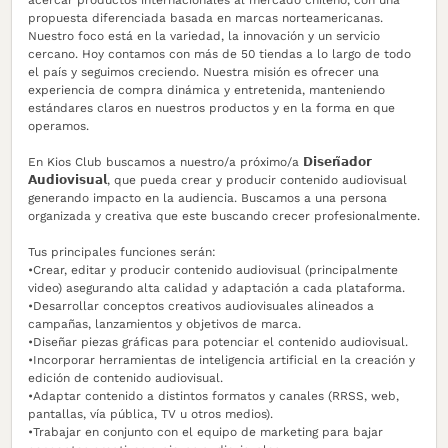
propuesta diferenciada basada en marcas norteamericanas.
Nuestro foco está en la variedad, la innovación y un servicio
cercano. Hoy contamos con más de 50 tiendas a lo largo de todo
el país y seguimos creciendo. Nuestra misión es ofrecer una
experiencia de compra dinámica y entretenida, manteniendo
estándares claros en nuestros productos y en la forma en que
operamos.
En Kios Club buscamos a nuestro/a próximo/a 𝗗𝗶𝘀𝗲𝗻̃𝗮𝗱𝗼𝗿
𝗔𝘂𝗱𝗶𝗼𝘃𝗶𝘀𝘂𝗮𝗹, que pueda crear y producir contenido audiovisual
generando impacto en la audiencia. Buscamos a una persona
organizada y creativa que este buscando crecer profesionalmente.
Tus principales funciones serán:
•Crear, editar y producir contenido audiovisual (principalmente
video) asegurando alta calidad y adaptación a cada plataforma.
•Desarrollar conceptos creativos audiovisuales alineados a
campañas, lanzamientos y objetivos de marca.
•Diseñar piezas gráficas para potenciar el contenido audiovisual.
•Incorporar herramientas de inteligencia artificial en la creación y
edición de contenido audiovisual.
•Adaptar contenido a distintos formatos y canales (RRSS, web,
pantallas, vía pública, TV u otros medios).
•Trabajar en conjunto con el equipo de marketing para bajar