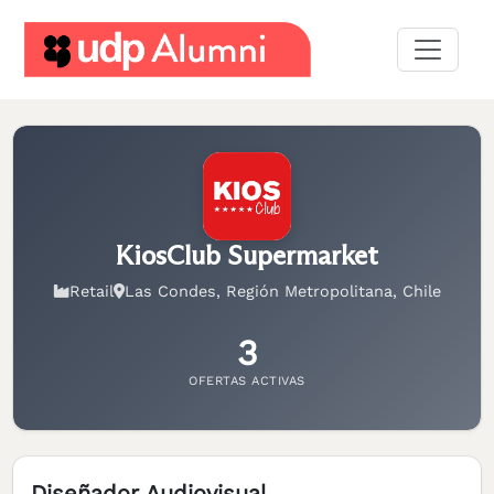
Desarrollo
profesional
Construyamos
una
red
KiosClub Supermarket
Servicios
Retail
Las Condes, Región Metropolitana, Chile
3
OFERTAS ACTIVAS
Diseñador Audiovisual