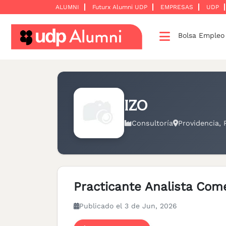
ALUMNI
Futurx Alumni UDP
EMPRESAS
UDP
Bolsa Emple
Desarrollo
profesional
Construyamos
una
IZO
red
Consultoría
Providencia, 
Servicios
Practicante Analista Come
Publicado el 3 de Jun, 2026