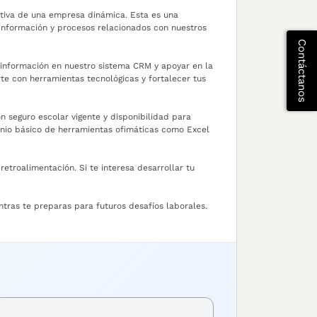
ativa de una empresa dinámica. Esta es una
 información y procesos relacionados con nuestros
Contáctanos
a información en nuestro sistema CRM y apoyar en la
te con herramientas tecnológicas y fortalecer tus
 seguro escolar vigente y disponibilidad para
inio básico de herramientas ofimáticas como Excel
etroalimentación. Si te interesa desarrollar tu
tras te preparas para futuros desafíos laborales.