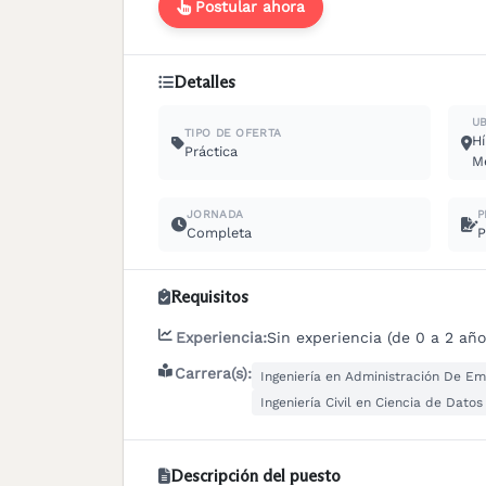
Postular ahora
Detalles
U
TIPO DE OFERTA
Hí
Práctica
Me
JORNADA
P
Completa
P
Requisitos
Experiencia:
Sin experiencia (de 0 a 2 año
Carrera(s):
Ingeniería en Administración De E
Ingeniería Civil en Ciencia de Datos 
Descripción del puesto