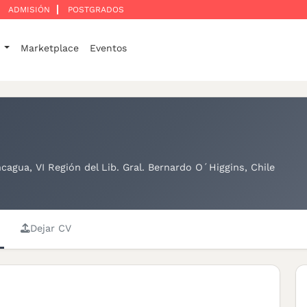
ADMISIÓN
POSTGRADOS
o
Marketplace
Eventos
cagua, VI Región del Lib. Gral. Bernardo O´Higgins, Chile
Dejar CV