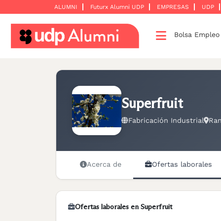
ALUMNI
Futurx Alumni UDP
EMPRESAS
UDP
Bolsa Emple
Desarrollo
profesional
Construyamos
una
Superfruit
red
Fabricación Industrial
Ran
Servicios
Acerca de
Ofertas laborales
Ofertas laborales en Superfruit