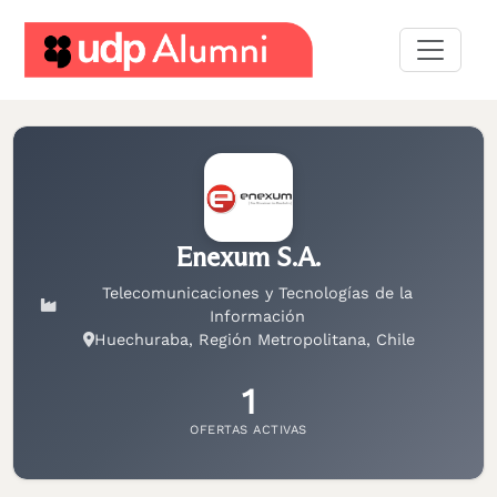
Desarrollo
profesional
Construyamos
una
red
Enexum S.A.
Servicios
Telecomunicaciones y Tecnologías de la
Información
Huechuraba, Región Metropolitana, Chile
1
OFERTAS ACTIVAS