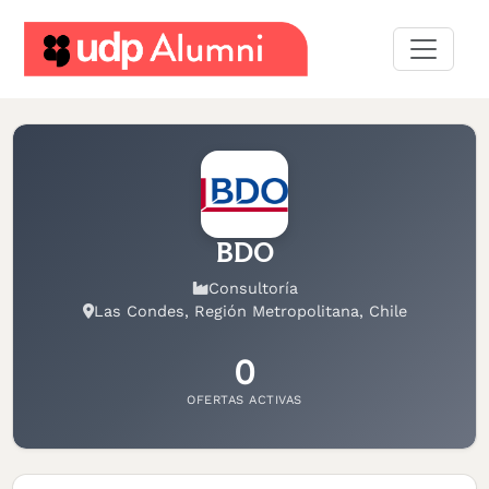
Desarrollo
profesional
Construyamos
una
red
BDO
Servicios
Consultoría
Las Condes, Región Metropolitana, Chile
0
OFERTAS ACTIVAS