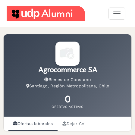
Desarrollo
profesional
Construyamos
una
red
Agrocommerce SA
Servicios
Bienes de Consumo
Santiago, Región Metropolitana, Chile
0
OFERTAS ACTIVAS
Ofertas laborales
Dejar CV