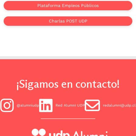
Plataforma Empleos Públicos
Charlas POST UDP
¡Sigamos en contacto!
@alumniudp
Red Alumni UDP
redalumni@udp.cl