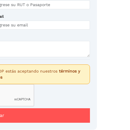
ail
DP estás aceptando nuestros
términos y
es
ar