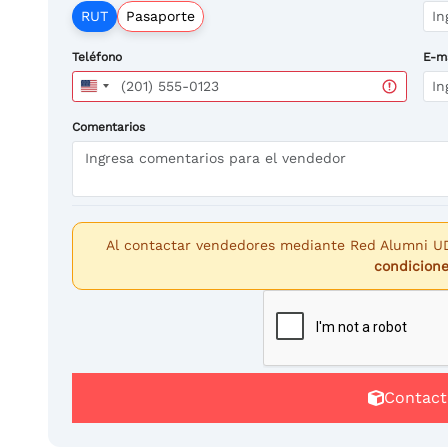
RUT
Pasaporte
Teléfono
E-m
United
States
+1
Comentarios
Al contactar vendedores mediante Red Alumni U
condicion
Contact