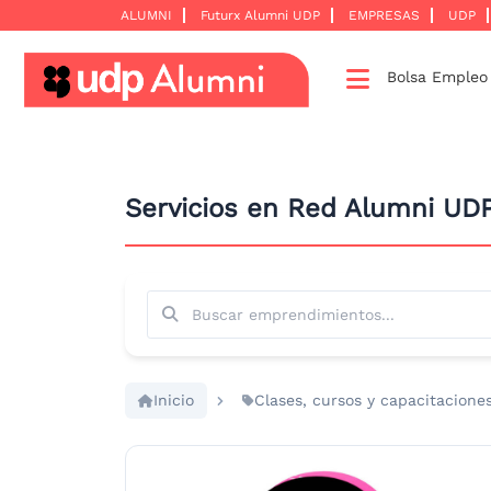
Más nuevos
ALUMNI
Futurx Alumni UDP
EMPRESAS
UDP
Bolsa Emple
Desarrollo
profesional
Construyamos
Servicios en Red Alumni UD
una
red
Servicios
Buscar
Inicio
Clases, cursos y capacitacione