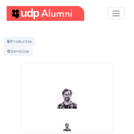
Desarrollo
profesional
Productos
Construyamos
Servicios
una
red
Servicios