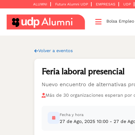
ALUMNI
Futurx Alumni UDP
EMPRESAS
UDP
Bolsa Emple
Desarrollo
profesional
Construyamos
Volver a eventos
una
red
Feria laboral presencial
Servicios
Nuevo encuentro de alternativas pro
Más de 30 organizaciones esperan por 
Fecha y hora
27 de Ago, 2025 10:00 - 27 de Ago